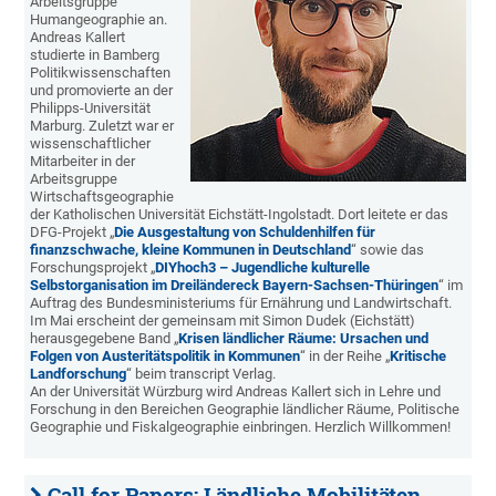
Arbeitsgruppe
Humangeographie an.
Andreas Kallert
studierte in Bamberg
Politikwissenschaften
und promovierte an der
Philipps-Universität
Marburg. Zuletzt war er
wissenschaftlicher
Mitarbeiter in der
Arbeitsgruppe
Wirtschaftsgeographie
der Katholischen Universität Eichstätt-Ingolstadt. Dort leitete er das
DFG-Projekt „
Die Ausgestaltung von Schuldenhilfen für
finanzschwache, kleine Kommunen in Deutschland
“ sowie das
Forschungsprojekt „
DIYhoch3 – Jugendliche kulturelle
Selbstorganisation im Dreiländereck Bayern-Sachsen-Thüringen
“ im
Auftrag des Bundesministeriums für Ernährung und Landwirtschaft.
Im Mai erscheint der gemeinsam mit Simon Dudek (Eichstätt)
herausgegebene Band „
Krisen ländlicher Räume: Ursachen und
Folgen von Austeritätspolitik in Kommunen
“ in der Reihe „
Kritische
Landforschung
“ beim transcript Verlag.
An der Universität Würzburg wird Andreas Kallert sich in Lehre und
Forschung in den Bereichen Geographie ländlicher Räume, Politische
Geographie und Fiskalgeographie einbringen. Herzlich Willkommen!
Call for Papers: Ländliche Mobilitäten