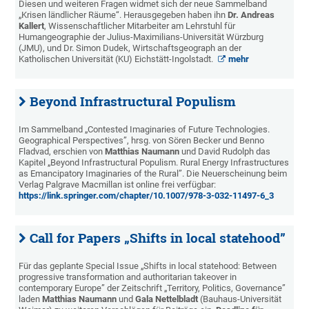
Diesen und weiteren Fragen widmet sich der neue Sammelband
„Krisen ländlicher Räume“. Herausgegeben haben ihn
Dr. Andreas
Kallert
, Wissenschaftlicher Mitarbeiter am Lehrstuhl für
Humangeographie der Julius-Maximilians-Universität Würzburg
(JMU), und Dr. Simon Dudek, Wirtschaftsgeograph an der
Katholischen Universität (KU) Eichstätt-Ingolstadt.
mehr
Beyond Infrastructural Populism
Im Sammelband „Contested Imaginaries of Future Technologies.
Geographical Perspectives”, hrsg. von Sören Becker und Benno
Fladvad, erschien von
Matthias Naumann
und David Rudolph das
Kapitel „Beyond Infrastructural Populism. Rural Energy Infrastructures
as Emancipatory Imaginaries of the Rural”. Die Neuerscheinung beim
Verlag Palgrave Macmillan ist online frei verfügbar:
https://link.springer.com/chapter/10.1007/978-3-032-11497-6_3
Call for Papers „Shifts in local statehood”
Für das geplante Special Issue „Shifts in local statehood: Between
progressive transformation and authoritarian takeover in
contemporary Europe” der Zeitschrift „Territory, Politics, Governance”
laden
Matthias Naumann
und
Gala Nettelbladt
(Bauhaus-Universität