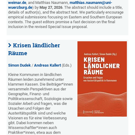
weimar.de
, and Matthias Naumann,
matthias.naumann@uni-
wuerzburg.de
) by
May 27, 2026
. The abstract should include a title,
details of author(s), and the abstract text. We particularly encourage
empirical submissions focusing on Eastern and Southern European
contexts. The guest editors promise a fast decision on the final
inclusion in the revised Special Issue proposal.
Krisen ländlicher
Räume
Simon Dudek
/
Andreas Kallert
(Eds.)
Kleine Kommunen in ländlichen
Räumen leiden zunehmend unter
klammen Kassen. Die Beiträger*innen
versammeln Perspektiven aus der
Geographie, Finanz- und
Politikwissenschaft, Soziologie sowie
Sozialer Arbeit und fragen, was die
Ursachen und Folgen der
Austeritätspolitik sind und welche
Visionen es für eine Verbesserung
gibt. Dabei kommen neben
Wissenschaftler*innen auch
Praktiker*innen, etwa aus dem