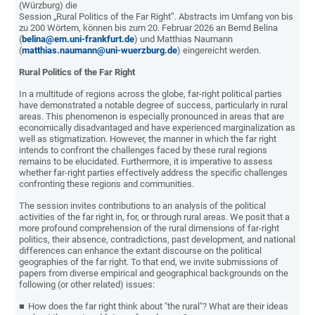
(Würzburg) die
Session „Rural Politics of the Far Right”. Abstracts im Umfang von bis
zu 200 Wörtern, können bis zum 20. Februar 2026 an Bernd Belina
(
belina@em.uni-frankfurt.de
) und Matthias Naumann
(
matthias.naumann@uni-wuerzburg.de
) eingereicht werden.
Rural Politics of the Far Right
In a multitude of regions across the globe, far-right political parties
have demonstrated a notable degree of success, particularly in rural
areas. This phenomenon is especially pronounced in areas that are
economically disadvantaged and have experienced marginalization as
well as stigmatization. However, the manner in which the far right
intends to confront the challenges faced by these rural regions
remains to be elucidated. Furthermore, it is imperative to assess
whether far-right parties effectively address the specific challenges
confronting these regions and communities.
The session invites contributions to an analysis of the political
activities of the far right in, for, or through rural areas. We posit that a
more profound comprehension of the rural dimensions of far-right
politics, their absence, contradictions, past development, and national
differences can enhance the extant discourse on the political
geographies of the far right. To that end, we invite submissions of
papers from diverse empirical and geographical backgrounds on the
following (or other related) issues:
How does the far right think about "the rural"? What are their ideas