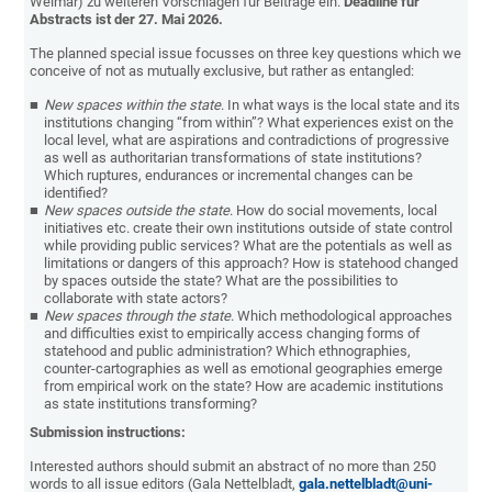
Weimar) zu weiteren Vorschlägen für Beiträge ein.
Deadline für
Abstracts ist der 27. Mai 2026.
The planned special issue focusses on three key questions which we
conceive of not as mutually exclusive, but rather as entangled:
New spaces within the state
. In what ways is the local state and its
institutions changing “from within”? What experiences exist on the
local level, what are aspirations and contradictions of progressive
as well as authoritarian transformations of state institutions?
Which ruptures, endurances or incremental changes can be
identified?
New spaces outside the state
. How do social movements, local
initiatives etc. create their own institutions outside of state control
while providing public services? What are the potentials as well as
limitations or dangers of this approach? How is statehood changed
by spaces outside the state? What are the possibilities to
collaborate with state actors?
New spaces through the state
. Which methodological approaches
and difficulties exist to empirically access changing forms of
statehood and public administration? Which ethnographies,
counter-cartographies as well as emotional geographies emerge
from empirical work on the state? How are academic institutions
as state institutions transforming?
Submission instructions:
Interested authors should submit an abstract of no more than 250
words to all issue editors (Gala Nettelbladt,
gala.nettelbladt@uni-