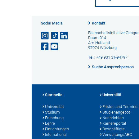
Social Media
Kontakt
Fachschaftsinitiative Geogra
Raum 014
Am Hubland
97074 Würzburg
Tel.: +49 931 31-94797
Suche Ansprechperson
Startseite
Universität
Universität
Fristen und Termine
Studium
Studienangebot
Forschung
Nachrichten
Lehre
Karriereportal
Einrichtungen
Beschäftigte
International
VerwaltungsABC