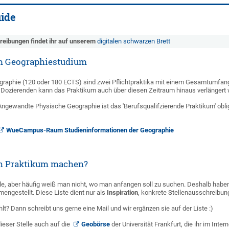
ide
reibungen findet ihr auf unserem
digitalen schwarzen Brett
im Geographiestudium
raphie (120 oder 180 ECTS) sind zwei Pflichtpraktika mit einem Gesamtumfa
Dozierenden kann das Praktikum auch über diesen Zeitraum hinaus verlängert
ngewandte Physische Geographie ist das 'Berufsqualifzierende Praktikum' ob
WueCampus-Raum Studieninformationen der Geographie
n Praktikum machen?
ele, aber häufig weiß man nicht, wo man anfangen soll zu suchen. Deshalb haben
ngestellt. Diese Liste dient nur als
Inspiration
, konkrete Stellenausschreibun
lt? Dann schreibt uns gerne eine Mail und wir ergänzen sie auf der Liste :)
ieser Stelle auch auf die
Geobörse
der Universität Frankfurt, die ihr im Inter