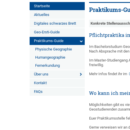
Startseite
Praktikums-Gu
Aktuelles
Digitales schwarzes Brett
Konkrete Stellenaussch
Geo-Ersti-Guide
Pflichtpraktika 
Praktikums-Guide
Im Bachelorstudium Geog
Physische Geographie
Nach Absprache mit den 
Humangeographie
Im Master-Studiengang A
freiwillig.
Fernerkundung
Mehr Infos findet ihr im
Über uns
Kontakt
FAQs
Wo kann ich mei
Möglichkeiten gibt es vi
Geostudierenden zusamme
Euer Praktikumsstelle feh
Gerne verweisen wir an d