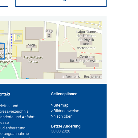
Seitenoptionen
ontakt
Sitemap
elefon- und
Bildnachweise
dressverzeichnis
Nach oben
tandorte und Anfahrt
resse
Letzte Änderung:
tudienberatung
30.03.2026
törungsannahme