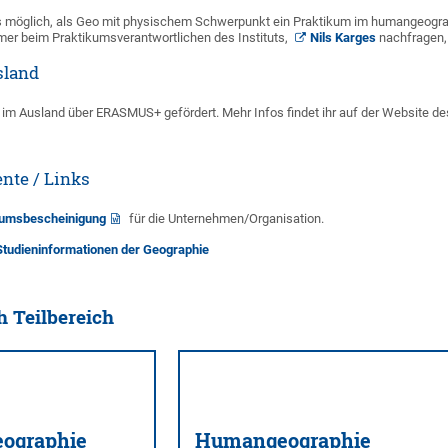
us möglich, als Geo mit physischem Schwerpunkt ein Praktikum im humangeogra
mmer beim Praktikumsverantwortlichen des Instituts,
Nils Karges
nachfragen, 
sland
 im Ausland über ERASMUS+ gefördert. Mehr Infos findet ihr auf der Website d
nte / Links
kumsbescheinigung
für die Unternehmen/Organisation.
dieninformationen der Geographie
h Teilbereich
eographie
Humangeographie