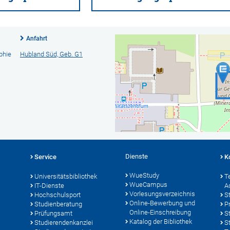
Anfahrt
phie
Hubland Süd, Geb. G1
Dienste
Service
K
WueStudy
Universitätsbibliothek
T
WueCampus
IT-Dienste
A
Vorlesungsverzeichnis
Hochschulsport
S
Online-Bewerbung und
Studienberatung
P
Online-Einschreibung
Prüfungsamt
S
Katalog der Bibliothek
Studierendenkanzlei
S