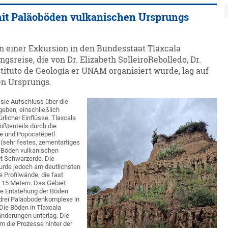
mit Paläoböden vulkanischen Ursprungs
an einer Exkursion in den Bundesstaat Tlaxcala
reise, die von Dr. Elizabeth SolleiroRebolledo, Dr.
ituto de Geología er UNAM organisiert wurde, lag auf
en Ursprungs.
sie Aufschluss über die
eben, einschließlich
rlicher Einflüsse. Tlaxcala
rößtenteils durch die
he und Popocatépetl
(sehr festes, zementartiges
 Böden vulkanischen
it Schwarzerde. Die
urde jedoch am deutlichsten
 Profilwände, die fast
 15 Metern. Das Gebiet
ie Entstehung der Böden
drei Paläobodenkomplexe in
 Die Böden in Tlaxcala
nderungen unterlag. Die
m die Prozesse hinter der