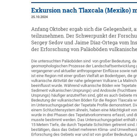
Exkursion nach Tlaxcala (Mexiko) 
25.10.2024
Anfang Oktober ergab sich die Gelegenheit, 
teilzunehmen. Der Schwerpunkt der Forschungs
Sergey Sedov und Jaime Díaz-Ortega vom Inst
der Erforschung von Paläoböden vulkanisch
Die untersuchten Paläoböden sind von großer Bedeutung, da 
geomorphologischen Prozesse der Landschaftsentwicklung g
vergangener und aktueller anthropogener Einflüsse sowie natü
ist eine Region mit einer großen Vielfalt an Bodentypen, die g
vulkanische Aktivität der nahe gelegenen Vulkane La Malinc
beeinflusst wurde. Während vulkanische Böden wie Tepetate 
Sediment vulkanischen Ursprungs) und Andosole (fruchtbare
Ursprungs) häufiger anzutreffen sind, gibt es auch Gebiete m
Bedeutung der vulkanischen Böden für die Region Tlaxcala w
im Untersuchungsgebiet der Tepetate Profile demonstriert. Die
einem Schluchtensystem ähneln, haben eine Mächtigkeit von
wurde in drei Phasen des Tepetatvorkommens erfasst, und d
musste bestimmt werden. Das Untersuchungsgebiet enthält 
15 Metern Tiefe, die durch Tepetate Schichten getrennt sind.
bestätigen, dass das Gebiet mehreren Klima- und Umweltverä
Erforschung des Gebiets war und ist von großer Bedeutung, u