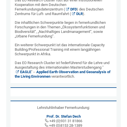
Das EO Research Cluster fußt auf einer institutionellen
Kooperation mit dem Deutschen
Fernerkundungsdatenzentrum (
DFD
) des Deutschen
Zentrums für Luft- und Raumfahrt (
DLR
).
Die inhaltlichen Schwerpunkte liegen in fernerkundlichen
Forschungen in den Themen „Ökosystemfunktionen und
Biodiversität“, „Nachhaltiges Landmanagement“, sowie
„Urbane Fernerkundung“.
Ein weiterer Schwerpunkt ist das internationale Capacity
Building/Professional Training mit einem langjährigen
Schwerpunkt in Afrika.
Das EO Research Cluster ist federführend für die Lehre und
Ausgestaltung des internationalen Masterstudiengang "
EAGLE
" --
Applied Earth Observation and Geoanalysis of
the Living Environmen
verantwortlich.
Lehrstuhlinhaber Fernerkundung:
Prof. Dr. Stefan Dech
+49 (0)931 31 81866
+49 (0)8153 28-1389