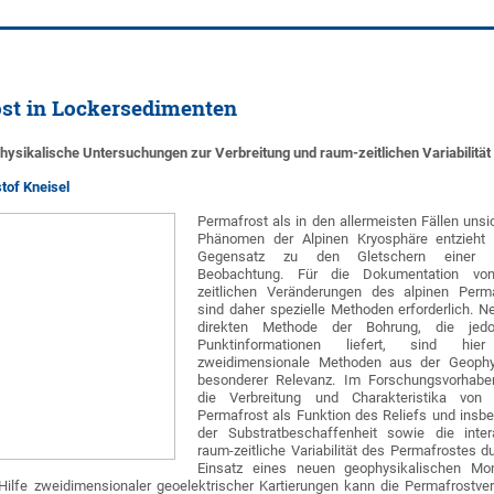
ost in Lockersedimenten
sikalische Untersuchungen zur Verbreitung und raum-zeitlichen Variabilität
stof Kneisel
Permafrost als in den allermeisten Fällen unsi
Phänomen der Alpinen Kryosphäre entzieht
Gegensatz zu den Gletschern einer d
Beobachtung. Für die Dokumentation vo
zeitlichen Veränderungen des alpinen Perm
sind daher spezielle Methoden erforderlich. N
direkten Methode der Bohrung, die jed
Punktinformationen liefert, sind hie
zweidimensionale Methoden aus der Geophy
besonderer Relevanz. Im Forschungsvorhabe
die Verbreitung und Charakteristika von 
Permafrost als Funktion des Reliefs und insb
der Substratbeschaffenheit sowie die inter
raum-zeitliche Variabilität des Permafrostes d
Einsatz eines neuen geophysikalischen Mon
Hilfe zweidimensionaler geoelektrischer Kartierungen kann die Permafrostver