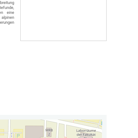
breitung
Befunde,
gen eine
alpinen
derungen