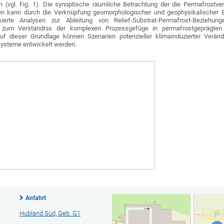
en (vgl. Fig. 1). Die synoptische räumliche Betrachtung der die Permafrostver
en kann durch die Verknüpfung geomorphologischer und geophysikalischer 
ierte Analysen zur Ableitung von Relief-Substrat-Permafrost-Beziehun
 zum Verständnis der komplexen Prozessgefüge in permafrostgeprägten 
uf dieser Grundlage können Szenarien potenzieller klimainduzierter Verän
osysteme entwickelt werden.
Anfahrt
Hubland Süd, Geb. G1