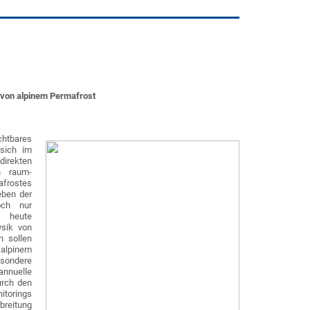
 von alpinem Permafrost
chtbares
 sich im
irekten
n raum-
afrostes
eben der
och nur
r heute
sik von
n sollen
alpinem
esondere
annuelle
urch den
itorings
breitung