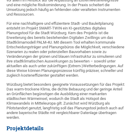
vor allem im Hinblick auf die Anpassung an Extremwetterereignisse
und eine mögliche Risikominderung. In der Praxis scheitert die
Umsetzung jedoch häufig an fehlenden oder veralteten Instrumenten
und Ressourcen.
Für eine nachhaltigere und effizientere Stadt- und Bauleitplanung
entsteht im Projekt SMART-TWIN ein KI-gestütztes digitales
Planungstool für die Stadt Würzburg. Kern des Projekts ist die
Erweiterung des bereits bestehenden Digitalen Zwillings um das
Stadtklimamodell PALM-4U. Mit diesem Tool erhalten kommunale
Entscheidungsträger und Planungsbüros die Möglichkeit, verschiedene
Szenarien zu realen oder potenziellen Bauvorhaben sowie zu
Veränderungen der grünen und blauen Infrastruktur zu simulieren und
ihre stadtklimatischen Auswirkungen zu bewerten – sowohl unter
aktuellen als auch unter zukünftigen (Extrem-)Wetterbedingungen. Auf
diese Weise können Planungsprozesse künftig präziser, schneller und
zugleich kosteneffizienter gestaltet werden.
Würzburg bietet besonders geeignete Voraussetzungen für das Projekt:
Das warm-trockene Klima, die dichte Bebauung und der geringe Anteil
an Grünflächen begünstigen die Ausbildung einer markanten
städtischen Wärmeinsel, wodurch die Stadt als Hotspot des
Klimawandels in Mitteleuropa gilt. Zunächst wird Würzburg als
Pilotstandort genutzt, langfristig soll das Planungstool jedoch auch auf
andere bayerische Städte mit vergleichbarer Datenlage übertragen
werden.
Projektdetails