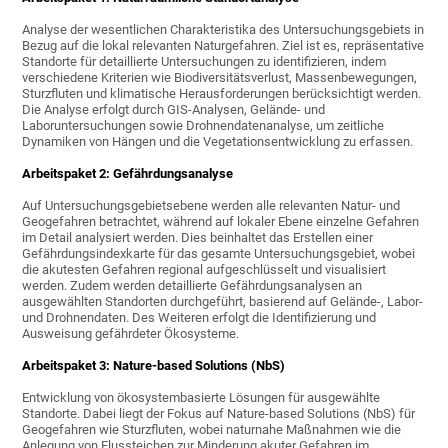
Analyse der wesentlichen Charakteristika des Untersuchungsgebiets in
Bezug auf die lokal relevanten Naturgefahren. Ziel ist es, repräsentative
Standorte für detaillierte Untersuchungen zu identifizieren, indem
verschiedene Kriterien wie Biodiversitätsverlust, Massenbewegungen,
Sturzfluten und klimatische Herausforderungen berücksichtigt werden.
Die Analyse erfolgt durch GIS-Analysen, Gelände- und
Laboruntersuchungen sowie Drohnendatenanalyse, um zeitliche
Dynamiken von Hängen und die Vegetationsentwicklung zu erfassen.
Arbeitspaket 2: Gefährdungsanalyse
Auf Untersuchungsgebietsebene werden alle relevanten Natur- und
Geogefahren betrachtet, während auf lokaler Ebene einzelne Gefahren
im Detail analysiert werden. Dies beinhaltet das Erstellen einer
Gefährdungsindexkarte für das gesamte Untersuchungsgebiet, wobei
die akutesten Gefahren regional aufgeschlüsselt und visualisiert
werden. Zudem werden detaillierte Gefährdungsanalysen an
ausgewählten Standorten durchgeführt, basierend auf Gelände-, Labor-
und Drohnendaten. Des Weiteren erfolgt die Identifizierung und
Ausweisung gefährdeter Ökosysteme.
Arbeitspaket 3: Nature-based Solutions (NbS)
Entwicklung von ökosystembasierte Lösungen für ausgewählte
Standorte. Dabei liegt der Fokus auf Nature-based Solutions (NbS) für
Geogefahren wie Sturzfluten, wobei naturnahe Maßnahmen wie die
Anlegung von Flussteichen zur Minderung akuter Gefahren im