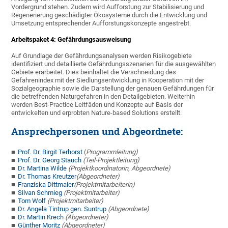
Vordergrund stehen. Zudem wird Aufforstung zur Stabilisierung und
Regenerierung geschädigter Ökosysteme durch die Entwicklung und
Umsetzung entsprechender Aufforstungskonzepte angestrebt.
Arbeitspaket 4: Gefährdungsausweisung
Auf Grundlage der Gefährdungsanalysen werden Risikogebiete
identifiziert und detaillierte Gefährdungsszenarien für die ausgewählten
Gebiete erarbeitet. Dies beinhaltet die Verschneidung des
Gefahrenindex mit der Siedlungsentwicklung in Kooperation mit der
Sozialgeographie sowie die Darstellung der genauen Gefährdungen für
die betreffenden Naturgefahren in den Detailgebieten. Weiterhin
werden Best-Practice Leitfäden und Konzepte auf Basis der
entwickelten und erprobten Nature-based Solutions erstellt.
Ansprechpersonen und Abgeordnete:
Prof. Dr. Birgit Terhorst
(
Programmleitung
)
Prof. Dr. Georg Stauch
(Teil-Projektleitung)
Dr. Martina Wilde
(Projektkoordinatorin, Abgeordnete)
Dr. Thomas Kreutzer
(Abgeordneter)
Franziska Dittmaier
(Projektmitarbeiterin)
Silvan Schmieg
(Projektmitarbeiter)
Tom Wolf
(Projektmitarbeiter)
Dr. Angela Tintrup gen. Suntrup
(Abgeordnete)
Dr. Martin Krech
(Abgeordneter)
Günther Moritz
(Abgeordneter)