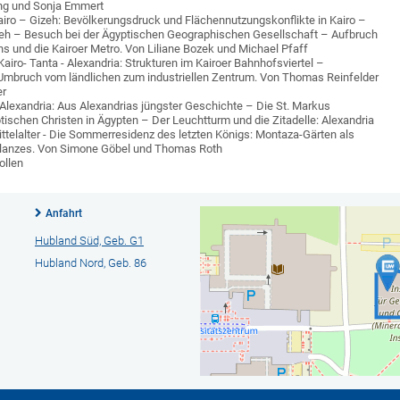
ing und Sonja Emmert
airo – Gizeh: Bevölkerungsdruck und Flächennutzungskonflikte in Kairo –
eh – Besuch bei der Ägyptischen Geographischen Gesellschaft – Aufbruch
s und die Kairoer Metro. Von Liliane Bozek und Michael Pfaff
Kairo- Tanta - Alexandria: Strukturen im Kairoer Bahnhofsviertel –
Umbruch vom ländlichen zum industriellen Zentrum. Von Thomas Reinfelder
er
Alexandria: Aus Alexandrias jüngster Geschichte – Die St. Markus
tischen Christen in Ägypten – Der Leuchtturm und die Zitadelle: Alexandria
Mittelalter - Die Sommerresidenz des letzten Königs: Montaza-Gärten als
Glanzes. Von Simone Göbel und Thomas Roth
ollen
Anfahrt
Hubland Süd, Geb. G1
Hubland Nord, Geb. 86