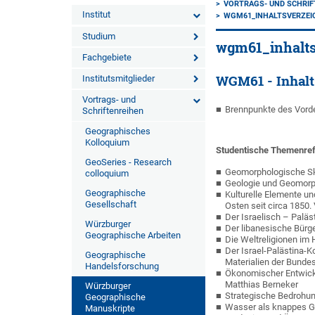
VORTRAGS- UND SCHRIF
Institut
WGM61_INHALTSVERZEI
Studium
wgm61_inhalts
Fachgebiete
WGM61 - Inhalt
Institutsmitglieder
Vortrags- und
Brennpunkte des Vorder
Schriftenreihen
Geographisches
Kolloquium
Studentische Themenref
GeoSeries - Research
Geomorphologische Sk
colloquium
Geologie und Geomorp
Geographische
Kulturelle Elemente und
Gesellschaft
Osten seit circa 1850.
Der Israelisch – Paläs
Würzburger
Der libanesische Bürg
Geographische Arbeiten
Die Weltreligionen im 
Der Israel-Palästina-K
Geographische
Materialien der Bundes
Handelsforschung
Ökonomischer Entwickl
Matthias Berneker
Würzburger
Strategische Bedrohun
Geographische
Wasser als knappes Gu
Manuskripte