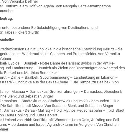
. Von Veronika Deffner
der Tourismus am Golf von Aqaba. Von Nangula Heita-Mwampamba
Rauscher
beitrag:
n unter besonderer Berücksichtigung von Destinations- und
n Tabea Fickert (Hürth)
otokolle:
adtexkursion Beirut: Einblicke in die historische Entwicklung Beiruts - die
gerkrieges – Wiederaufbau – Chancen und Problemfelder. Von Veronika
 Wehner
bail/ Byblos – Jounieh - Nôtre Dame de Harissa: Byblos in der Antike-
g und Landnutzung – Jounieh als Zielort der Binnenmigration während des
tta Perkert und Matthias Bernecker
eirut – Zahle – Baalbek: Suburbanisierung – Landnutzung im Libanon –
 Ksara“- Eindrücke aus der Bekaa-Ebene – Die Tempel zu Baalbek. Von
: Zahle - Masnaa – Damaskus: Grenzerfahrungen – Damaskus, „Geschenk
nne Blenk und Sebastian Singer
Damaskus – Stadtexkursion: Stadtentwicklung im 20. Jahrhundert – Die
e Satellitenstadt Mezze. Von Susanne Blenk und Sebastian Singer
1: Damaskus - Deraa - Mafraq – Irbid: Mythos Hedschasbahn – Irbid, Stadt
Von Laura Döhling und Jutta Perkert
as Umland von Irbid: Konfliktstoff Wasser – Umm Qais, Aufstieg und Fall
ms – Jordanien und Israel, Agrarstrukturen im Vergleich. Von Christian
ehner