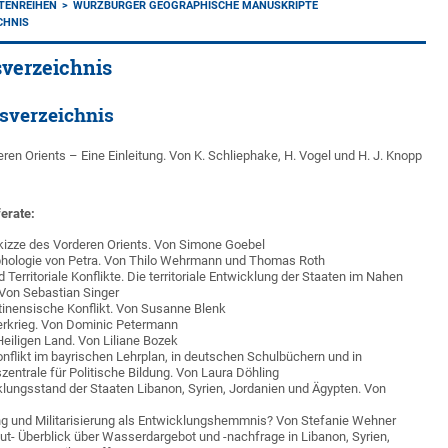
TENREIHEN
WÜRZBURGER GEOGRAPHISCHE MANUSKRIPTE
CHNIS
verzeichnis
sverzeichnis
en Orients – Eine Einleitung. Von K. Schliephake, H. Vogel und H. J. Knopp
erate:
izze des Vorderen Orients. Von Simone Goebel
hologie von Petra. Von Thilo Wehrmann und Thomas Roth
 Territoriale Konflikte. Die territoriale Entwicklung der Staaten im Nahen
 Von Sebastian Singer
tinensische Konflikt. Von Susanne Blenk
erkrieg. Von Dominic Petermann
Heiligen Land. Von Liliane Bozek
onflikt im bayrischen Lehrplan, in deutschen Schulbüchern und in
zentrale für Politische Bildung. Von Laura Döhling
ungsstand der Staaten Libanon, Syrien, Jordanien und Ägypten. Von
g und Militarisierung als Entwicklungshemmnis? Von Stefanie Wehner
t- Überblick über Wasserdargebot und -nachfrage in Libanon, Syrien,