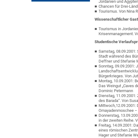
Jordanien und Ägypten
Chancen für Drei-Län
Tourismus. Von Nina 
Wissenschaftlicher Gast
Tourismus in Jordanie
Krisenmanagement. Vo
Studentische Verlaufspr
Samstag, 08.09.2001: St
Stadt während des Bür
Deffner und Stefanie
Sonntag, 09.09.2001: J
Landschaftsentwicklun
Bürgerkrieges. Von Ju
Montag, 10.09.2001: B
Das Weingut „Caves de
Dominic Petermann
Dienstag, 11.09.2001
des Barada“. Von Susa
Mittwoch,12.09.2001: 
Omayadenmoschee – Di
Donnerstag, 13.09.200
in der zweiten Reihe. 
Freitag, 14.09.2001: D
eines römischen Zentru
Hager und Stefanie W