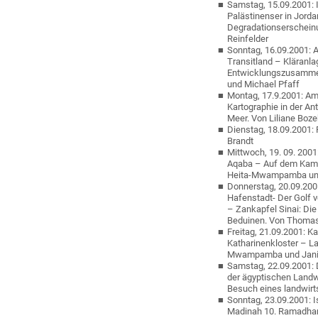
Samstag, 15.09.2001: 
Palästinenser in Jorda
Degradationserschein
Reinfelder
Sonntag, 16.09.2001: 
Transitland – Kläranl
Entwicklungszusammen
und Michael Pfaff
Montag, 17.9.2001: Am
Kartographie in der A
Meer. Von Liliane Boz
Dienstag, 18.09.2001:
Brandt
Mittwoch, 19. 09. 20
Aqaba – Auf dem Kame
Heita-Mwampamba und
Donnerstag, 20.09.200
Hafenstadt- Der Golf v
– Zankapfel Sinai: Die
Beduinen. Von Thomas
Freitag, 21.09.2001: K
Katharinenkloster – L
Mwampamba und Jani
Samstag, 22.09.2001: D
der ägyptischen Landw
Besuch eines landwirt
Sonntag, 23.09.2001: 
Madinah 10. Ramadhan: