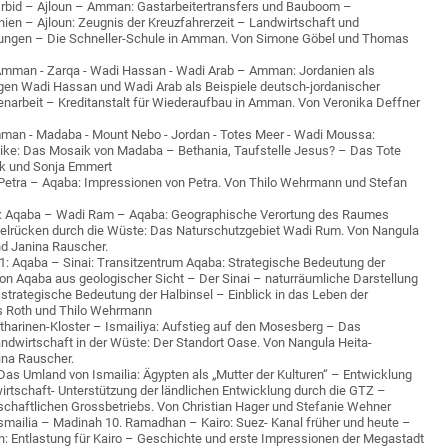
Irbid – Ajloun – Amman: Gastarbeitertransfers und Bauboom –
nien – Ajloun: Zeugnis der Kreuzfahrerzeit – Landwirtschaft und
ungen – Die Schneller-Schule in Amman. Von Simone Göbel und Thomas
Amman - Zarqa - Wadi Hassan - Wadi Arab – Amman: Jordanien als
agen Wadi Hassan und Wadi Arab als Beispiele deutsch-jordanischer
arbeit – Kreditanstalt für Wiederaufbau in Amman. Von Veronika Deffner
man - Madaba - Mount Nebo - Jordan - Totes Meer - Wadi Moussa:
ntike: Das Mosaik von Madaba – Bethania, Taufstelle Jesus? – Das Tote
ek und Sonja Emmert
 Petra – Aqaba: Impressionen von Petra. Von Thilo Wehrmann und Stefan
01: Aqaba – Wadi Ram – Aqaba: Geographische Verortung des Raumes
lrücken durch die Wüste: Das Naturschutzgebiet Wadi Rum. Von Nangula
 Janina Rauscher.
1: Aqaba – Sinai: Transitzentrum Aqaba: Strategische Bedeutung der
on Aqaba aus geologischer Sicht – Der Sinai – naturräumliche Darstellung
 strategische Bedeutung der Halbinsel – Einblick in das Leben der
 Roth und Thilo Wehrmann
atharinen-Kloster – Ismailiya: Aufstieg auf den Mosesberg – Das
andwirtschaft in der Wüste: Der Standort Oase. Von Nangula Heita-
na Rauscher.
as Umland von Ismailia: Ägypten als „Mutter der Kulturen“ – Entwicklung
irtschaft- Unterstützung der ländlichen Entwicklung durch die GTZ –
schaftlichen Grossbetriebs. Von Christian Hager und Stefanie Wehner
Ismailia – Madinah 10. Ramadhan – Kairo: Suez- Kanal früher und heute –
 Entlastung für Kairo – Geschichte und erste Impressionen der Megastadt