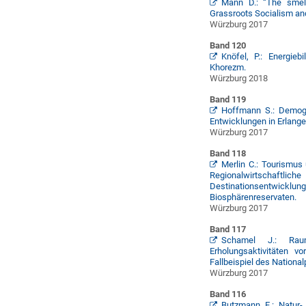
Mann D.: “The smell
Grassroots Socialism and
Würzburg 2017
Band 120
Knöfel, P.: Energieb
Khorezm.
Würzburg 2018
Band 119
Hoffmann S.: Demogr
Entwicklungen in Erlang
Würzburg 2017
Band 118
Merlin C.: Tourismus
Regionalwirtschaftli
Destinationsentwickl
Biosphärenreservaten.
Würzburg 2017
Band 117
Schamel J.: Raum
Erholungsaktivitäten 
Fallbeispiel des Nationa
Würzburg 2017
Band 116
Butzmann E.: Natur-