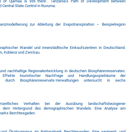
 of Ujamaa is still there”. Tanzania’s Path of Development between
 Central State Control in Ruvuma.
ilanzmodellierung zur Ableitung der Evapotranspiration – Beispielregion
aphischer Wandel und innerstädtische Einkaufszentren in Deutschland.
en, Koblenz und Zwickau.
 und nachhaltige Regionalentwicklung in deutschen Biosphärenreservaten.
che Effekte touristischer Nachfrage und Handlungsspielräume der
ung durch Biosphärenreservats-Verwaltungen untersucht in sechs
zeitliches Verhalten bei der Ausübung landschaftsbezogener
vor dem Hintergrund des demographischen Wandels. Eine Analyse am
lparks Berchtesgaden.
 und Ökotourismus im Nationalpark Berchtesgaden. Eine segment- und