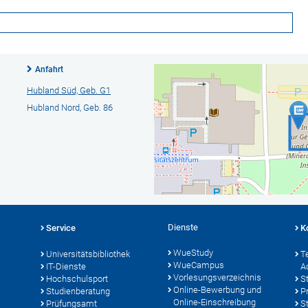
Anfahrt
Hubland Süd, Geb. G1
Hubland Nord, Geb. 86
Dienste
Service
K
WueStudy
Universitätsbibliothek
T
WueCampus
IT-Dienste
A
Vorlesungsverzeichnis
Hochschulsport
S
Online-Bewerbung und
Studienberatung
P
Online-Einschreibung
Prüfungsamt
S