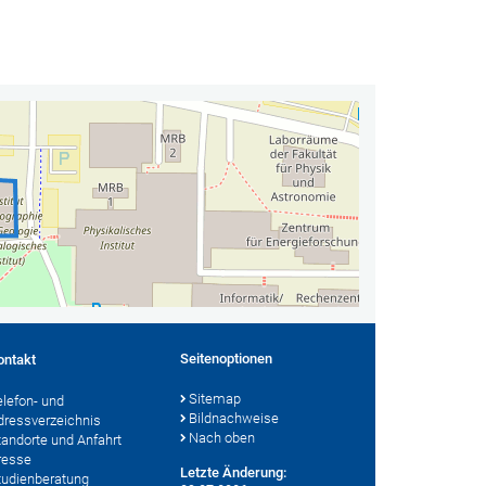
Seitenoptionen
ontakt
Sitemap
elefon- und
Bildnachweise
dressverzeichnis
Nach oben
tandorte und Anfahrt
resse
Letzte Änderung:
tudienberatung