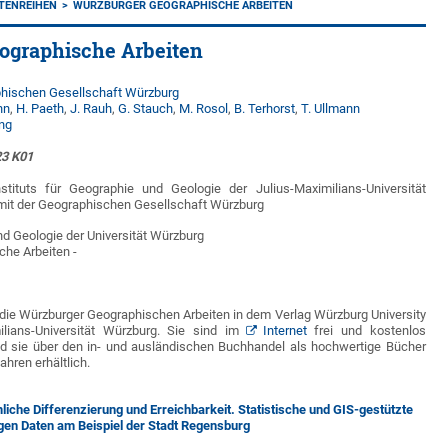
TENREIHEN
WÜRZBURGER GEOGRAPHISCHE ARBEITEN
ographische Arbeiten
hischen Gesellschaft Würzburg
nn
,
H. Paeth
,
J. Rauh
,
G. Stauch
,
M. Rosol
,
B. Terhorst
,
T. Ullmann
ing
3 K01
stituts für Geographie und Geologie der Julius-Maximilians-Universität
mit der Geographischen Gesellschaft Würzburg
und Geologie der Universität Würzburg
che Arbeiten -
die Würzburger Geographischen Arbeiten in dem Verlag Würzburg University
ilians-Universität Würzburg. Sie sind im
Internet
frei und kostenlos
d sie über den in- und ausländischen Buchhandel als hochwertige Bücher
hren erhältlich.
liche Differenzierung und Erreichbarkeit. Statistische und GIS-gestützte
gen Daten am Beispiel der Stadt Regensburg