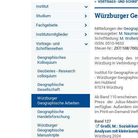
VORTRAGS- UND SCHRIF
Institut
Würzburger Ge
Studium
Fachgebiete
Mitteilungen der
Geograp
Herausgeber:
M. Nauma
Institutsmitglieder
Schriftleitung:
M. Wolter
ISSN: 0510-9833
Vortrags- und
Steuer-Nr.:
257/108/7002
Schriftenreihen
Geographisches
Im Selbstverlag des In
Kolloquium
Würzburg in Verbindung 
GeoSeries - Research
Institut für Geographie 
colloquium
- Würzburger Geographis
Am Hubland
Geographische
97074 Würzburg
Gesellschaft
Ab Band 110 erscheinen 
Würzburger
Press der Julius-Maxim
Geographische Arbeiten
verfügbar. Außerdem sin
Geographische
im Print-on-Demand-Verfa
Handelsforschung
Band 127
Würzburger
Graßl, M.: Sozialräum
Geographische
Analysen mit kleinräumi
Manuskripte
Würzburg 2024