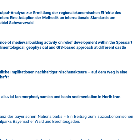
Output-Analyse zur Ermittlung der regionalökonomischen Effekte des
eten: Eine Adaption der Methodik an internationale Standards am
gebiet Schwarzwald
ence of medieval building activity on relief development within the Spessart
imentological, geophysical and GIS-based approach at different castle
tliche Implikationen nachhaltiger Nischenakteure – auf dem Weg in eine
haft?
 alluvial fan morphodynamics and basin sedimentation in North Iran.
ptanz der bayerischen Nationalparks - Ein Beitrag zum sozioökonomischen
nalparks Bayerischer Wald und Berchtesgaden.