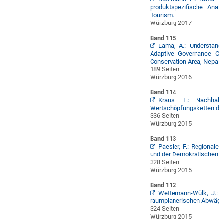
produktspezifische An
Tourism.
Würzburg 2017
Band 115
Lama, A.: Understand
Adaptive Governance C
Conservation Area, Nepal
189 Seiten
Würzburg 2016
Band 114
Kraus, F.: Nachhal
Wertschöpfungsketten di
336 Seiten
Würzburg 2015
Band 113
Paesler, F.: Regiona
und der Demokratischen
328 Seiten
Würzburg 2015
Band 112
Wettemann-Wülk, J.:
raumplanerischen Abwäg
324 Seiten
Würzburg 2015